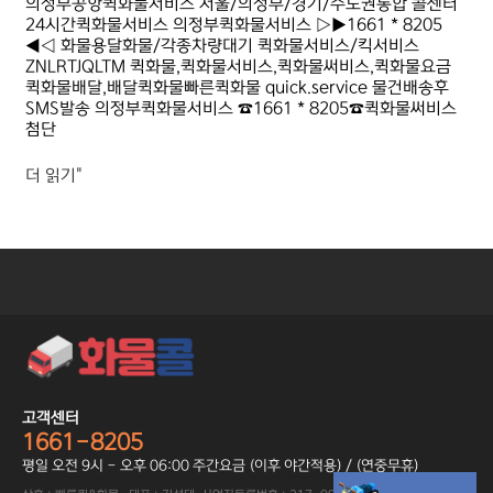
의정부공항퀵화물서비스 서울/의정부/경기/수도권통합 콜센터
24시간퀵화물서비스 의정부퀵화물서비스 ▷▶1661 * 8205
◀◁ 화물용달화물/각종차량대기 퀵화물서비스/킥서비스
ZNLRTJQLTM 퀵화물,퀵화물서비스,퀵화물써비스,퀵화물요금
퀵화물배달,배달퀵화물빠른퀵화물 quick.service 물건배송후
SMS발송 의정부퀵화물서비스 ☎1661 * 8205☎퀵화물써비스
첨단
더 읽기"
고객센터
1661-8205
평일 오전 9시 - 오후 06:00 주간요금 (이후 야간적용) / (연중무휴)