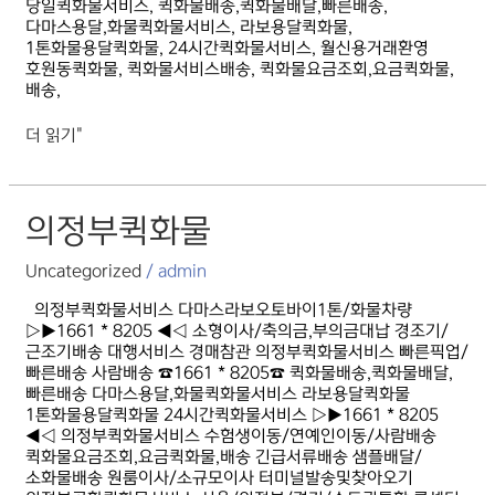
당일퀵화물서비스, 퀵화물배송,퀵화물배달,빠른배송,
다마스용달,화물퀵화물서비스, 라보용달퀵화물,
1톤화물용달퀵화물, 24시간퀵화물서비스, 월신용거래환영
호원동퀵화물, 퀵화물서비스배송, 퀵화물요금조회,요금퀵화물,
배송,
더 읽기"
의정부퀵화물
의정부퀵화물
Uncategorized
/
admin
의정부퀵화물서비스 다마스라보오토바이1톤/화물차량
▷▶1661 * 8205 ◀◁ 소형이사/축의금,부의금대납 경조기/
근조기배송 대행서비스 경매참관 의정부퀵화물서비스 빠른픽업/
빠른배송 사람배송 ☎1661 * 8205☎ 퀵화물배송,퀵화물배달,
빠른배송 다마스용달,화물퀵화물서비스 라보용달퀵화물
1톤화물용달퀵화물 24시간퀵화물서비스 ▷▶1661 * 8205
◀◁ 의정부퀵화물서비스 수험생이동/연예인이동/사람배송
퀵화물요금조회,요금퀵화물,배송 긴급서류배송 샘플배달/
소화물배송 원룸이사/소규모이사 터미널발송및찾아오기