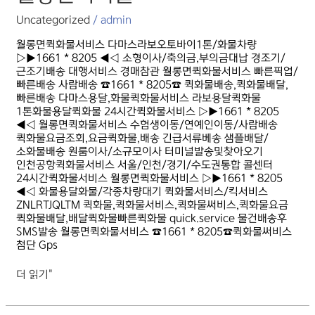
Uncategorized
/
admin
월롱면퀵화물서비스 다마스라보오토바이1톤/화물차량
▷▶1661 * 8205 ◀◁ 소형이사/축의금,부의금대납 경조기/
근조기배송 대행서비스 경매참관 월롱면퀵화물서비스 빠른픽업/
빠른배송 사람배송 ☎1661 * 8205☎ 퀵화물배송,퀵화물배달,
빠른배송 다마스용달,화물퀵화물서비스 라보용달퀵화물
1톤화물용달퀵화물 24시간퀵화물서비스 ▷▶1661 * 8205
◀◁ 월롱면퀵화물서비스 수험생이동/연예인이동/사람배송
퀵화물요금조회,요금퀵화물,배송 긴급서류베송 샘플배달/
소화물배송 원룸이사/소규모이사 터미널발송및찾아오기
인천공항퀵화물서비스 서울/인천/경기/수도권통합 콜센터
24시간퀵화물서비스 월롱면퀵화물서비스 ▷▶1661 * 8205
◀◁ 화물용달화물/각종차량대기 퀵화물서비스/킥서비스
ZNLRTJQLTM 퀵화물,퀵화물서비스,퀵화물써비스,퀵화물요금
퀵화물배달,배달퀵화물빠른퀵화물 quick.service 물건배송후
SMS발송 월롱면퀵화물서비스 ☎1661 * 8205☎퀵화물써비스
첨단 Gps
더 읽기"