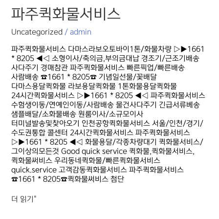
파주퀵화물서비스
파주퀵화물서비스
Uncategorized
/
admin
파주퀵화물서비스 다마스라보오토바이1톤/화물차량 ▷▶1661
* 8205 ◀◁ 소형이사/축의금,부의금대납 경조기/근조기배송
사다주기 경매참관 파주퀵화물서비스 빠른픽업/빠른배송
사람배송 ☎1661 * 8205☎ 기념일선물/꽃배달
다마스용달퀵화물 라보용달퀵화물 1톤화물용달퀵화물
24시간퀵화물서비스 ▷▶1661 * 8205 ◀◁ 파주퀵화물서비스
수험생이동/연예인이동/사람배송 물건사다주기 긴급서류베송
샘플배달/소화물배송 원룸이사/소규모이사
터미널발송및찾아오기 인천공항퀵화물서비스 서울/인천/경기/
수도권통합 콜센터 24시간퀵화물서비스 파주퀵화물서비스
▷▶1661 * 8205 ◀◁ 화물용달/각종차량대기 퀵화물서비스/
그이상의모든것 Good quick service 퀵화물,퀵화물서비스,
퀵화물써비스 우리동네퀵화물/빠른퀵화물서비스
quick.service 고객감동퀵화물서비스 파주퀵화물서비스
☎1661 * 8205☎퀵화물써비스 첨단
더 읽기"