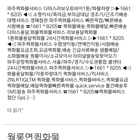
파주퀵화물서비스 다마스라보오토바이1톤/화물차량 ▷▶1661
* 8205 ◀◁ 소형이사/축의금,부의금대납 경조기/근조기배송
대행서비스 경매참관 파주퀵화물서비스 빠른픽업/빠른배송
사람배송 ☎1661 * 8205☎ 퀵화물배송,퀵화물배달,빠른배송
다마스용달,화물퀵화물서비스 라보용달퀵화물
1톤화물용달퀵화물 24시간퀵화물서비스 ▷▶1661 * 8205
◀◁ 파주퀵화물서비스 수험생이동/연예인이동/사람배송
퀵화물요금조회,요금퀵화물,배송 긴급서류배송 샘플배달/
소화물배송 원룸이사/소규모이사 터미널발송및찾아오기
파주공항퀵화물서비스 서울/파주/경기/수도권통합 콜센터
24시간퀵화물서비스 파주퀵화물서비스 ▷▶1661 * 8205 ◀◁
화물용달화물/각종차량대기 퀵화물서비스/킥서비스
ZNLRTJQLTM 퀵화물,퀵화물서비스,퀵화물써비스,퀵화물요금
퀵화물배달,배달퀵화물빠른퀵화물 quick.service 물건배송후
SMS발송 파주퀵화물서비스 ☎1661 * 8205☎퀵화물써비스
첨단 Gps […]
더 읽기"
월롱면퀵화물
월롱면퀵화물