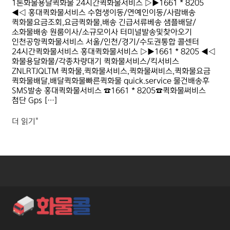
1톤화물용달퀵화물 24시간퀵화물서비스 ▷▶1661 * 8205
◀◁ 홍대퀵화물서비스 수험생이동/연예인이동/사람배송
퀵화물요금조회,요금퀵화물,배송 긴급서류베송 샘플배달/
소화물배송 원룸이사/소규모이사 터미널발송및찾아오기
인천공항퀵화물서비스 서울/인천/경기/수도권통합 콜센터
24시간퀵화물서비스 홍대퀵화물서비스 ▷▶1661 * 8205 ◀◁
화물용달화물/각종차량대기 퀵화물서비스/킥서비스
ZNLRTJQLTM 퀵화물,퀵화물서비스,퀵화물써비스,퀵화물요금
퀵화물배달,배달퀵화물빠른퀵화물 quick.service 물건배송후
SMS발송 홍대퀵화물서비스 ☎1661 * 8205☎퀵화물써비스
첨단 Gps […]
더 읽기"