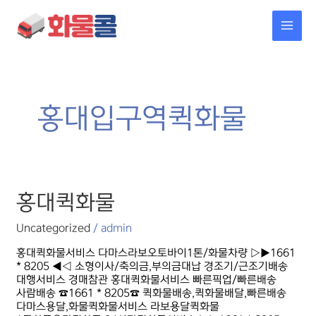
콘텐츠로
MAI
건너뛰기
MEN
홍대입구역퀵화물
홍대퀵화물
홍대퀵화물
Uncategorized
/
admin
홍대퀵화물서비스 다마스라보오토바이1톤/화물차량 ▷▶1661
* 8205 ◀◁ 소형이사/축의금,부의금대납 경조기/근조기배송
대행서비스 경매참관 홍대퀵화물서비스 빠른픽업/빠른배송
사람배송 ☎1661 * 8205☎ 퀵화물배송,퀵화물배달,빠른배송
다마스용달,화물퀵화물서비스 라보용달퀵화물