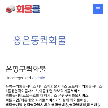
콘텐츠로
MAI
건너뛰기
MEN
홍은동퀵화물
은평구퀵화물
은평구퀵화물
Uncategorized
/
admin
은평구퀵화물서비스 다마스퀵화물서비스 오토바이퀵화물서비스
1톤용달퀵화물서비스,화물용달 라보퀵화물서비스
퀵화물서비스요금조회 대행서비스 은평구퀵화물서비스
빠른픽업/빠른배송 퀵화물서비스카드결제 퀵화물배송,
퀵화물배달,당일퀵화물서비스 퀵화물배송,퀵화물배달,빠른배송