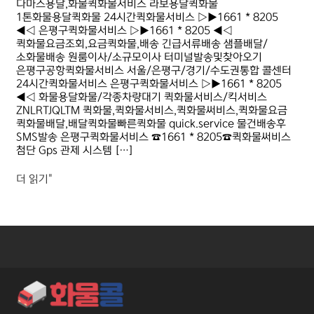
다마스용달,화물퀵화물서비스 라보용달퀵화물
1톤화물용달퀵화물 24시간퀵화물서비스 ▷▶1661 * 8205
◀◁ 은평구퀵화물서비스 ▷▶1661 * 8205 ◀◁
퀵화물요금조회,요금퀵화물,배송 긴급서류배송 샘플배달/
소화물배송 원룸이사/소규모이사 터미널발송및찾아오기
은평구공항퀵화물서비스 서울/은평구/경기/수도권통합 콜센터
24시간퀵화물서비스 은평구퀵화물서비스 ▷▶1661 * 8205
◀◁ 화물용달화물/각종차량대기 퀵화물서비스/킥서비스
ZNLRTJQLTM 퀵화물,퀵화물서비스,퀵화물써비스,퀵화물요금
퀵화물배달,배달퀵화물빠른퀵화물 quick.service 물건배송후
SMS발송 은평구퀵화물서비스 ☎1661 * 8205☎퀵화물써비스
첨단 Gps 관제 시스템 […]
더 읽기"