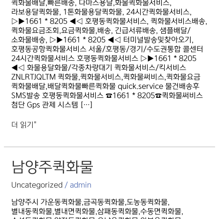
퀵화물배달,빠른배송, 다마스용달,화물퀵화물서비스,
라보용달퀵화물, 1톤화물용달퀵화물, 24시간퀵화물서비스,
▷▶1661 * 8205 ◀◁ 호평동퀵화물서비스, 퀵화물서비스배송,
퀵화물요금조회,요금퀵화물,배송, 긴급서류배송, 샘플배달/
소화물배송, ▷▶1661 * 8205 ◀◁ 터미널발송및찾아오기,
호평동공항퀵화물서비스 서울/호평동/경기/수도권통합 콜센터
24시간퀵화물서비스 호평동퀵화물서비스 ▷▶1661 * 8205
◀◁ 화물용달화물/각종차량대기 퀵화물서비스/킥서비스
ZNLRTJQLTM 퀵화물,퀵화물서비스,퀵화물써비스,퀵화물요금
퀵화물배달,배달퀵화물빠른퀵화물 quick.service 물건배송후
SMS발송 호평동퀵화물서비스 ☎1661 * 8205☎퀵화물써비스
첨단 Gps 관제 시스템 […]
더 읽기"
남양주퀵화물
남양주퀵화물
Uncategorized
/
admin
남양주시 가운동퀵화물,금곡동퀵화물,도농동퀵화물,
별내동퀵화물,별내면퀵화물,삼패동퀵화물,수동면퀵화물,