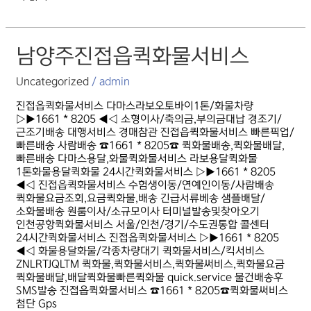
남양주진접읍퀵화물서비스
남양주진접읍퀵화물서비스
Uncategorized
/
admin
진접읍퀵화물서비스 다마스라보오토바이1톤/화물차량
▷▶1661 * 8205 ◀◁ 소형이사/축의금,부의금대납 경조기/
근조기배송 대행서비스 경매참관 진접읍퀵화물서비스 빠른픽업/
빠른배송 사람배송 ☎1661 * 8205☎ 퀵화물배송,퀵화물배달,
빠른배송 다마스용달,화물퀵화물서비스 라보용달퀵화물
1톤화물용달퀵화물 24시간퀵화물서비스 ▷▶1661 * 8205
◀◁ 진접읍퀵화물서비스 수험생이동/연예인이동/사람배송
퀵화물요금조회,요금퀵화물,배송 긴급서류베송 샘플배달/
소화물배송 원룸이사/소규모이사 터미널발송및찾아오기
인천공항퀵화물서비스 서울/인천/경기/수도권통합 콜센터
24시간퀵화물서비스 진접읍퀵화물서비스 ▷▶1661 * 8205
◀◁ 화물용달화물/각종차량대기 퀵화물서비스/킥서비스
ZNLRTJQLTM 퀵화물,퀵화물서비스,퀵화물써비스,퀵화물요금
퀵화물배달,배달퀵화물빠른퀵화물 quick.service 물건배송후
SMS발송 진접읍퀵화물서비스 ☎1661 * 8205☎퀵화물써비스
첨단 Gps