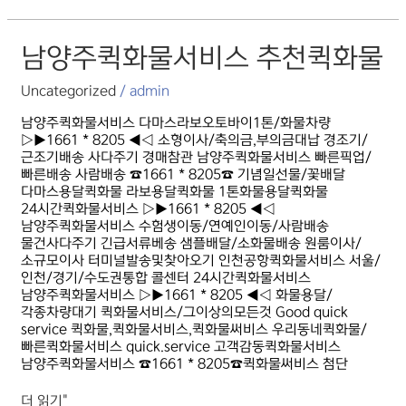
남양주퀵화물서비스
남양주퀵화물서비스 추천퀵화물
추천퀵화물
Uncategorized
/
admin
남양주퀵화물서비스 다마스라보오토바이1톤/화물차량
▷▶1661 * 8205 ◀◁ 소형이사/축의금,부의금대납 경조기/
근조기배송 사다주기 경매참관 남양주퀵화물서비스 빠른픽업/
빠른배송 사람배송 ☎1661 * 8205☎ 기념일선물/꽃배달
다마스용달퀵화물 라보용달퀵화물 1톤화물용달퀵화물
24시간퀵화물서비스 ▷▶1661 * 8205 ◀◁
남양주퀵화물서비스 수험생이동/연예인이동/사람배송
물건사다주기 긴급서류베송 샘플배달/소화물배송 원룸이사/
소규모이사 터미널발송및찾아오기 인천공항퀵화물서비스 서울/
인천/경기/수도권통합 콜센터 24시간퀵화물서비스
남양주퀵화물서비스 ▷▶1661 * 8205 ◀◁ 화물용달/
각종차량대기 퀵화물서비스/그이상의모든것 Good quick
service 퀵화물,퀵화물서비스,퀵화물써비스 우리동네퀵화물/
빠른퀵화물서비스 quick.service 고객감동퀵화물서비스
남양주퀵화물서비스 ☎1661 * 8205☎퀵화물써비스 첨단
더 읽기"