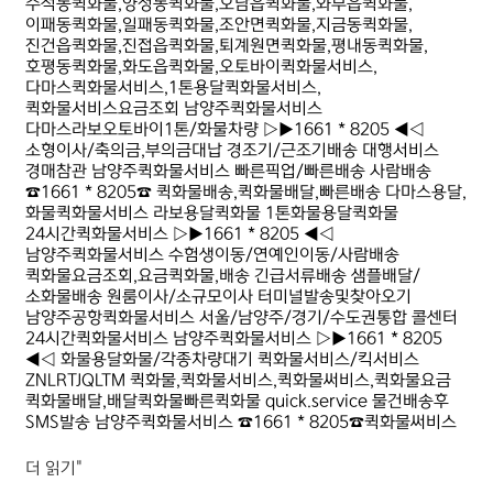
수석동퀵화물,양정동퀵화물,오남읍퀵화물,와부읍퀵화물,
이패동퀵화물,일패동퀵화물,조안면퀵화물,지금동퀵화물,
진건읍퀵화물,진접읍퀵화물,퇴계원면퀵화물,평내동퀵화물,
호평동퀵화물,화도읍퀵화물,오토바이퀵화물서비스,
다마스퀵화물서비스,1톤용달퀵화물서비스,
퀵화물서비스요금조회 남양주퀵화물서비스
다마스라보오토바이1톤/화물차량 ▷▶1661 * 8205 ◀◁
소형이사/축의금,부의금대납 경조기/근조기배송 대행서비스
경매참관 남양주퀵화물서비스 빠른픽업/빠른배송 사람배송
☎1661 * 8205☎ 퀵화물배송,퀵화물배달,빠른배송 다마스용달,
화물퀵화물서비스 라보용달퀵화물 1톤화물용달퀵화물
24시간퀵화물서비스 ▷▶1661 * 8205 ◀◁
남양주퀵화물서비스 수험생이동/연예인이동/사람배송
퀵화물요금조회,요금퀵화물,배송 긴급서류배송 샘플배달/
소화물배송 원룸이사/소규모이사 터미널발송및찾아오기
남양주공항퀵화물서비스 서울/남양주/경기/수도권통합 콜센터
24시간퀵화물서비스 남양주퀵화물서비스 ▷▶1661 * 8205
◀◁ 화물용달화물/각종차량대기 퀵화물서비스/킥서비스
ZNLRTJQLTM 퀵화물,퀵화물서비스,퀵화물써비스,퀵화물요금
퀵화물배달,배달퀵화물빠른퀵화물 quick.service 물건배송후
SMS발송 남양주퀵화물서비스 ☎1661 * 8205☎퀵화물써비스
더 읽기"