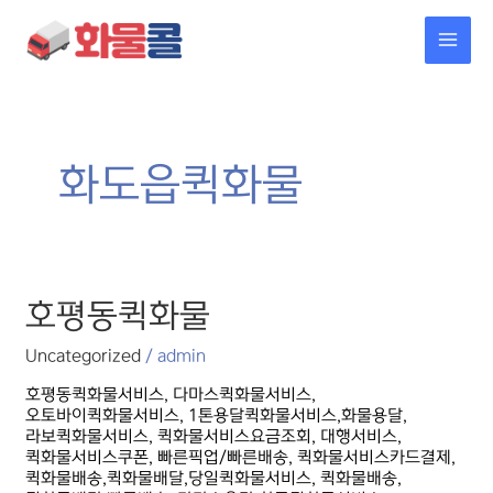
콘텐츠로
MAI
건너뛰기
MEN
화도읍퀵화물
호평동퀵화물
호평동퀵화물
Uncategorized
/
admin
호평동퀵화물서비스, 다마스퀵화물서비스,
오토바이퀵화물서비스, 1톤용달퀵화물서비스,화물용달,
라보퀵화물서비스, 퀵화물서비스요금조회, 대행서비스,
퀵화물서비스쿠폰, 빠른픽업/빠른배송, 퀵화물서비스카드결제,
퀵화물배송,퀵화물배달,당일퀵화물서비스, 퀵화물배송,